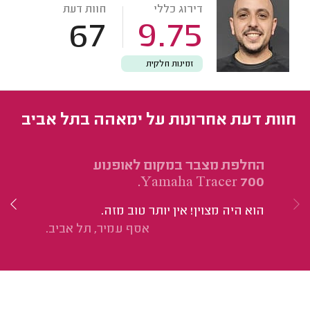
דירוג כללי
חוות דעת
67
9.75
זמינות חלקית
חוות דעת אחרונות על ימאהה בתל אביב
החלפת מצבר במקום לאופנוע
הח
X.
Yamaha Tracer 700.
הוא היה מצוין! אין יותר טוב מזה.
הו
אסף עמיר, תל אביב.
וה