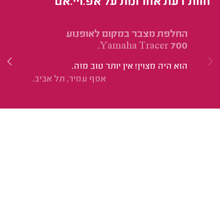
חוות דעת אחרונות על אפ.ויי.אם
החלפת מצבר במקום לאופנוע
הח
X.
Yamaha Tracer 700.
הוא היה מצוין! אין יותר טוב מזה.
הו
אסף עמיר, תל אביב.
וה