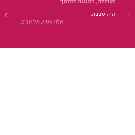
קורולה, בהגעה למוסך.
בת
היה סבבה.
הו
אלון אסיג, תל אביב.
סב
הי