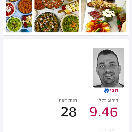
חגי
דירוג כללי
חוות דעת
28
9.46
אין עדכון