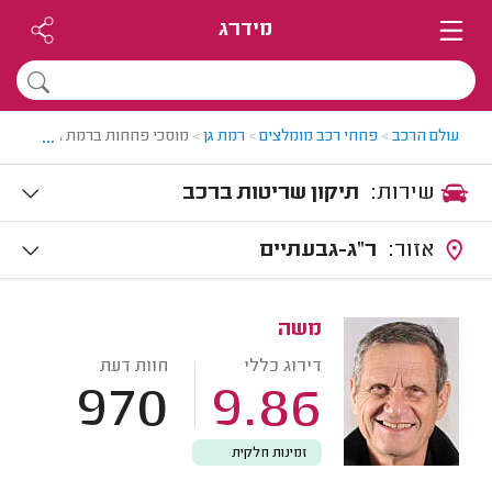
מידרג
...
עולם הרכב
>
פחחי רכב מומלצים
>
רמת גן
>
מוסכי פחחות ברמת גן
שירות:
תיקון שריטות ברכב
אזור:
ר"ג-גבעתיים
משה
דירוג כללי
חוות דעת
970
9.86
זמינות חלקית