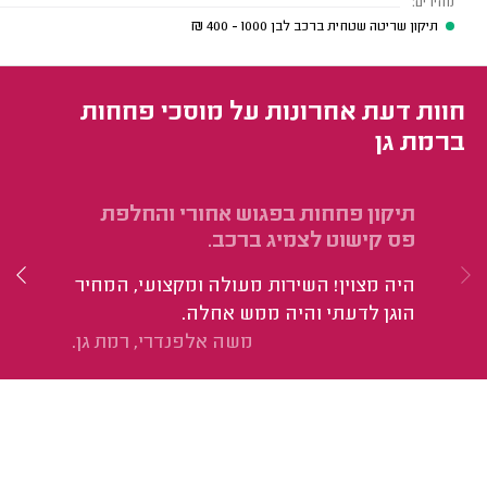
מחירים:
תיקון שריטה שטחית ברכב לבן
1000 - 400
₪
חוות דעת אחרונות על מוסכי פחחות
ברמת גן
תיקון פחחות בפגוש אחורי והחלפת
תי
פס קישוט לצמיג ברכב.
קו
היה מצוין! השירות מעולה ומקצועי, המחיר
בח
הוגן לדעתי והיה ממש אחלה.
וע
משה אלפנדרי, רמת גן.