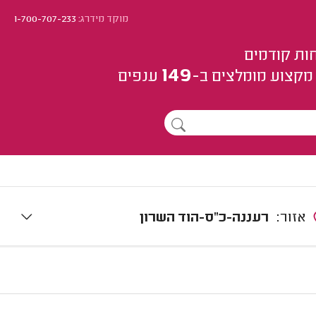
מוקד מידרג:
1-700-707-233
ות קודמים
149
מקצוע
מומלצים
ב-
ענפים
אזור:
רעננה-כ"ס-הוד השרון