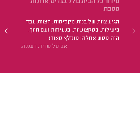
סידור כל הבית כולל בגדים, ארונות
סי
מטבח.
הי
הגיע צוות של בנות מקסימות. הצוות עבד
פס
ביעילות, במקצועיות, בנעימות ועם חיוך.
לס
היה ממש אחלה! מומלץ מאוד!
אביטל שריד, רעננה.