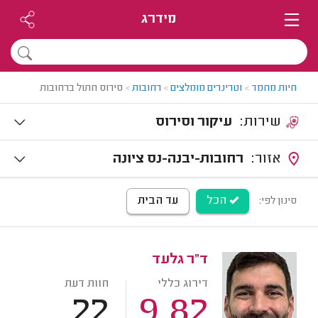
מידרג
חיות מחמד
>
וטרינרים מומלצים
>
רחובות
>
סירוס חתול ברחובות
שירות:
עיקור וסירוס
אזור:
רחובות-יבנה-נס ציונה
הכל
עד הבית
סינון לפי:
ד"ר גלעד
דירוג כללי
חוות דעת
22
9.82