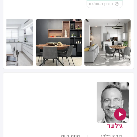
עודכן ב-03/08
גילעד
דירוג כללי
חוות דעת