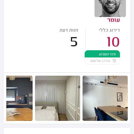
עומר
דירוג כללי
חוות דעת
5
10
פנוי השבוע
עודכן שלשום