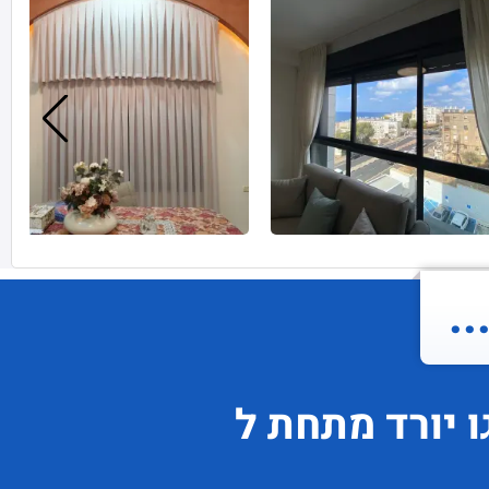
.
ו
יורד
מתחת ל