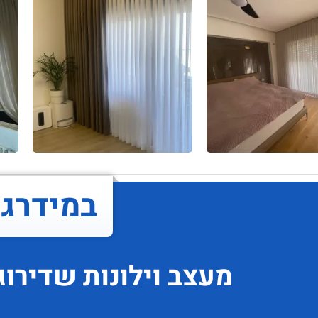
במידרג..
מעצב וילונות
שדירוג