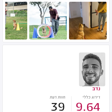
נדב
דירוג כללי
חוות דעת
39
9.64