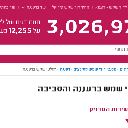
לדוד שמש - דוגמא
מחיר דוד שמש אידיאל
עוד ברעננה
עוד בהתק
3,026,9
חוות דעת של לק
12,255
על
בעל
ונים
>
טכנאי דודי שמש מומלצים
>
רעננה
>
קולטי שמש ברעננה
 שמש ברעננה והסביבה
שירות המדויק