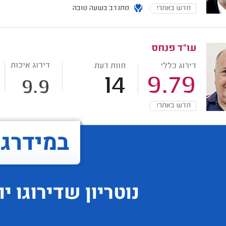
חדש באתר!
מתנדב בשעה טובה
עו"ד פנחס
דירוג איכות
דירוג כללי
חוות דעת
14
9.79
9.9
חדש באתר!
במידרג..
נוטריון
שדירוגו
יו