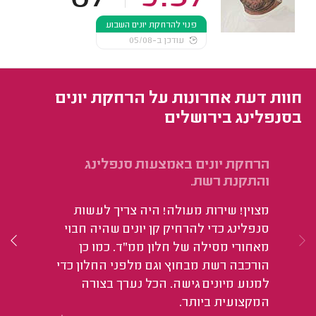
פנוי להרחקת יונים השבוע
עודכן ב-05/08
חוות דעת אחרונות על הרחקת יונים
בסנפלינג בירושלים
הרחקת יונים באמצעות סנפלינג
הת
והתקנת רשת.
יד
מצוין! שירות מעולה! היה צריך לעשות
הו
סנפלינג כדי להרחיק קן יונים שהיה חבוי
בה
מאחורי מסילה של חלון ממ"ד. כמו כן
בנ
הורכבה רשת מבחוץ וגם מלפני החלון כדי
לח
למנוע מיונים גישה. הכל נערך בצורה
המקצועית ביותר.