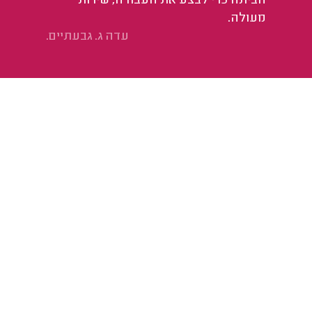
הביתה כדי לבצע את העבודה, שירות
מא
מעולה.
במ
עדה ג. גבעתיים.