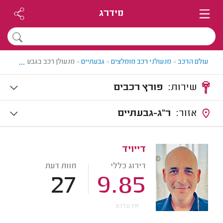
מידרג
...
עולם הרכב
>
מנעולני רכב מומלצים
>
גבעתיים
>
מנעולן רכב בגבעתיים
שירות:
פורץ רכבים
אזור:
ר"ג-גבעתיים
דייויד
דירוג כללי
חוות דעת
27
9.85
אין עדכון