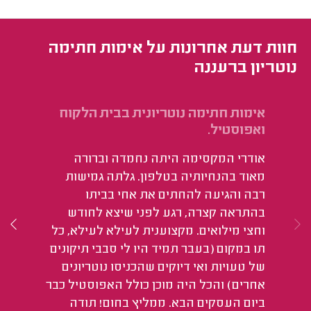
חוות דעת אחרונות על אימות חתימה
נוטריון ברעננה
אימות חתימה נוטריונית בבית הלקוח
אי
ואפוסטיל.
שר
אודרי המקסימה היתה נחמדה וברורה
וא
מאוד בהנחיותיה בטלפון. גלתה גמישות
רבה והגיעה להחתים את אחי בביתו
בהתראה קצרה, רגע לפני שיצא לחודש
וחצי מילואים. מקצוענית לעילא לעילא, כל
תו במקום (בעבר תמיד היו לי סבבי תיקונים
של טעויות ואי דיוקים שהכניסו נוטריונים
אחרים) והכל היה מוכן כולל האפוסטיל כבר
ביום העסקים הבא. ממליץ בחום! תודה