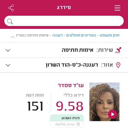
מידרג
...
חוק ומשפט
>
נוטריונים מומלצים
>
רעננה
>
אימות חתימה נוטריון ברעננה
שירות:
אימות חתימה
אזור:
רעננה-כ"ס-הוד השרון
עו"ד סמדר
דירוג כללי
חוות דעת
151
9.58
פנויה השבוע
עודכן שלשום