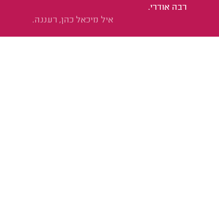
רבה אודרי.
איל מיכאל כהן, רעננה.