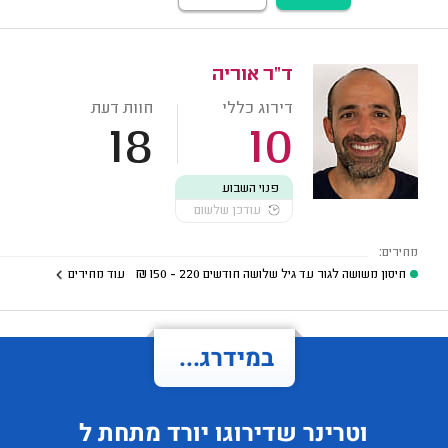
ד"ר אוריה
דירוג כללי
חוות דעת
18
10
פנוי השבוע
עודכן שלשום
מחירים:
חיסון משושה לגור עד גיל שלושה חודשים
220 - 150
₪
עוד מחירים
במידרג...
וטרינר
שדירוגו
יורד
מתחת ל