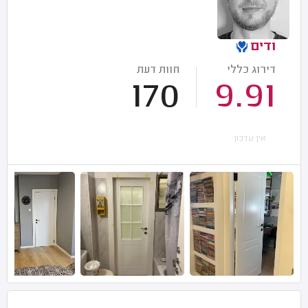
ודים
דירוג כללי
חוות דעת
170
9.91
אין עדכון