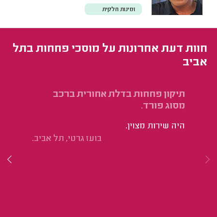
זמינות חלקית
חוות דעת אחרונות על מוסכי פחחות בתל
אביב
תיקון פחחות בדלת אחורית ברכב
תי
מסוג פורד.
הי
היה שירות מצוין.
מש
בועז גרטי, תל אביב.
בע
בפ
הצ
תי
בצ
נה
בא