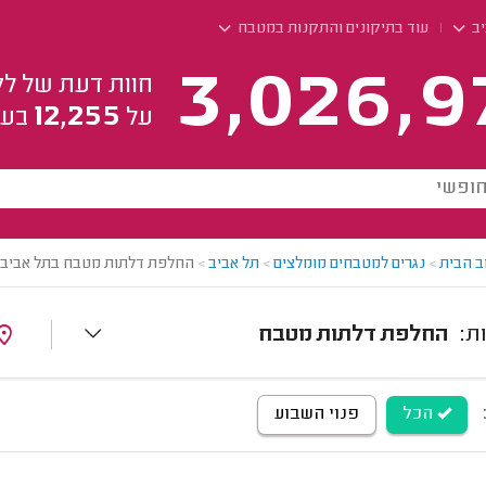
יב
עוד בתיקונים והתקנות במטבח
3,026,9
חוות דעת של לק
12,255
על
בעל
ב הבית
>
נגרים למטבחים מומלצים
>
תל אביב
>
החלפת דלתות מטבח בתל אביב
החלפת דלתות מטבח
הכל
פנוי השבוע