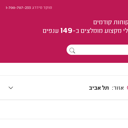
מוקד מידרג:
1-700-707-233
וחות קודמים
149
י מקצוע
מומלצים
ב-
ענפים
אזור:
תל אביב