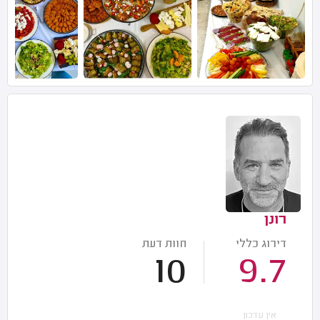
רונן
דירוג כללי
חוות דעת
10
9.7
אין עדכון