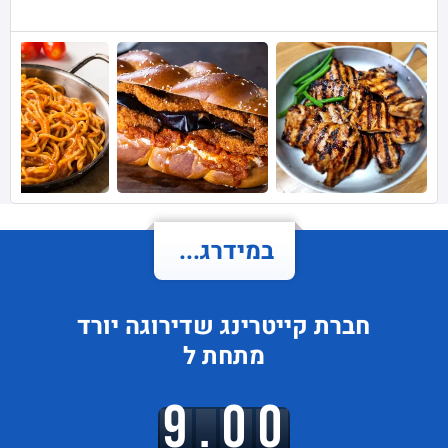
במידרג...
חברת קייטרינג
שדירוגה
יורד
מתחת ל
9.00