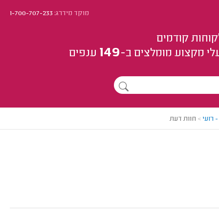
מוקד מידרג:
1-700-707-233
קוחות קודמים
149
לי מקצוע
מומלצים
ב-
ענפים
 רועי
>
חוות דעת