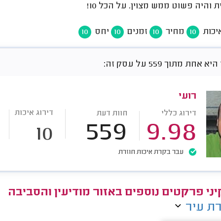
 והיה פשוט ממש מצוין. על הכל 10!
יכות
מחיר
זמנים
יחס
10
10
10
10
חת מתוך 559 על עסק זה:
רועי
דירוג איכות
דירוג כללי
חוות דעת
559
9.98
10
עבר בקרת איכות חוזרת
ני פרקטים נוספים באזור מודיעין והסביבה
ת עיר