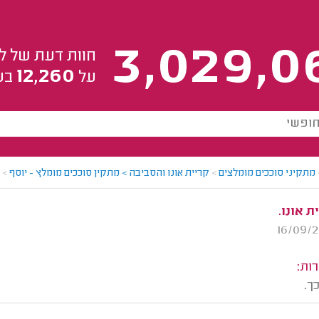
3,029,0
חוות דעת של ל
12,260
על
בע
מתקיני סוככים מומלצים
>
קריית אונו והסביבה > מתקין סוככים מומלץ - יוסף
>
ת אונו.
ות:
ך.