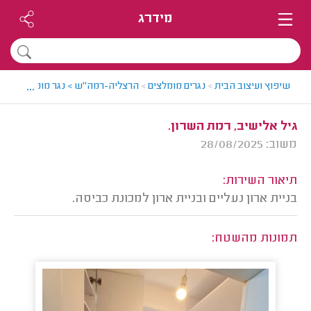
מידרג
...
שיפוץ ועיצוב הבית
>
נגרים מומלצים
>
הרצליה-רמה"ש > נגר מומלץ - רז
>
גיל אלישיב, רמת השרון.
משוב: 28/08/2025
תיאור השירות:
בניית ארון נעליים ובניית ארון למכונת כביסה.
תמונות מהשטח: