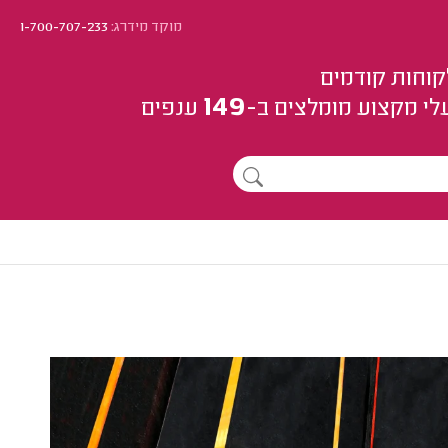
מוקד מידרג:
1-700-707-233
קוחות קודמים
149
לי מקצוע
מומלצים
ב-
ענפים