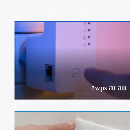
מה זה wps?