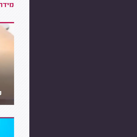
מידרג
מ