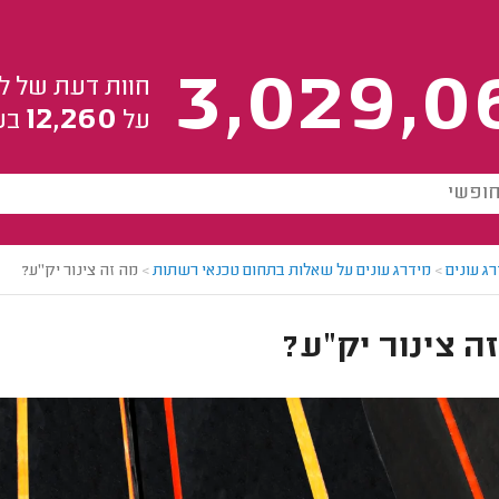
3,029,0
חוות דעת של ל
12,260
על
בע
ג עונים
>
מידרג עונים על שאלות בתחום טכנאי רשתות
>
מה זה צינור יק"ע?
ה צינור יק"ע?