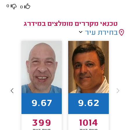
0
0
טכנאי מקררים מומלצים במידרג
בחירת עיר
7
9.67
9.62
1
399
1014