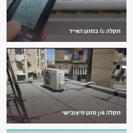
תקלה fe במזגן האייר
תקלה p8 מזגן מיצובישי