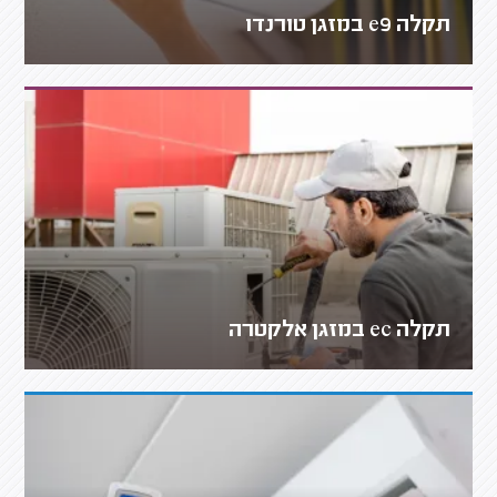
תקלה e9 במזגן טורנדו
תקלה ec במזגן אלקטרה