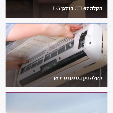
תקלה CH 67 במזגן LG
תקלה pu במזגן תדיראן