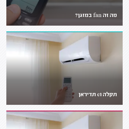
מה זה fan במזגן?
תקלה e1 תדיראן