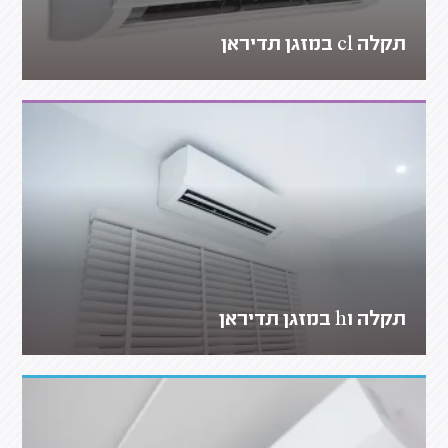
תקלה cl במזגן תדיראן
תקלה h1 במזגן תדיראן