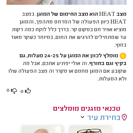
מצב HEAT הוא מצב החימום של המזגן.
במצב
HEAT כיוון הפעולה של המדחס מתהפך, והמזגן
מוציא אוויר חם במקום קר. בדרך כלל לוקח כמה דקות
עד שמתחילים להרגיש את החום, במיוחד כשקר מאוד
בחוץ.
מומלץ לכוון את המזגן על 24-25 מעלות, גם
בקיץ וגם בחורף.
זה אולי יפתיע אתכם, אבל מה
שקובע אם המזגן מחמם או מקרר זה מצב הפעולה שלו
ולא המעלות.
0
0
טכנאי מזגנים מומלצים
בחירת עיר