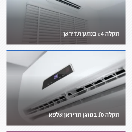
תקלה e4 במזגן תדיראן
תקלה f0 במזגן תדיראן אלפא