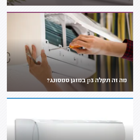
מה זה תקלה p3 במזגן סמסונג?