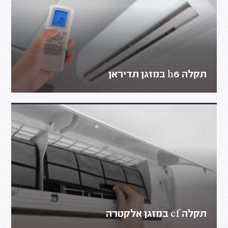
תקלה h6 במזגן תדיראן
תקלה cf במזגן אלקטרה