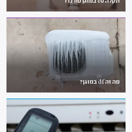
תקלה e0 במזגן טורנדו
מה זה df במזגן?