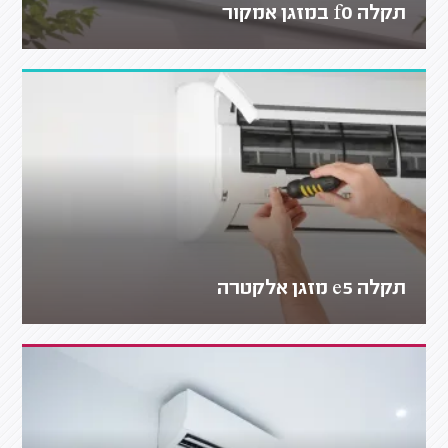
תקלה f0 במזגן אמקור
תקלה e5 מזגן אלקטרה