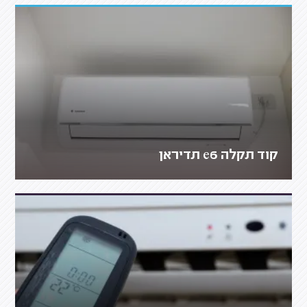
קוד תקלה e6 תדיראן