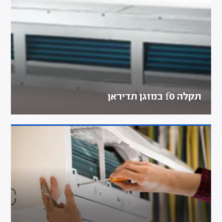
תקלה f0 במזגן תדיראן