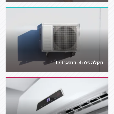
תקלה ch 05 במזגן LG