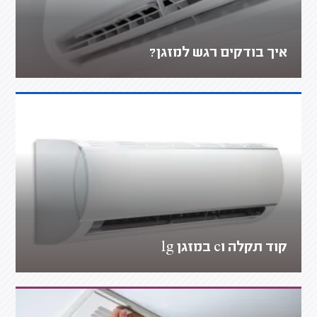
איך בודקים רגש למזגן?
קוד תקלה c1 במזגן lg