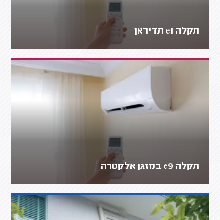
תקלה e1 תדיראן
תקלה e9 במזגן אלקטרה