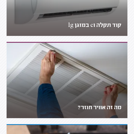
קוד תקלה c1 במזגן lg
מה זה אוויר חוזר?