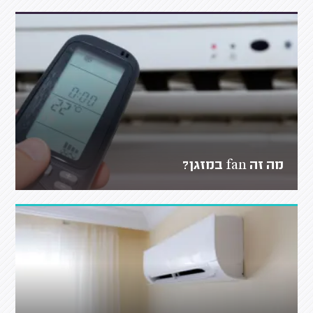
מה זה fan במזגן?