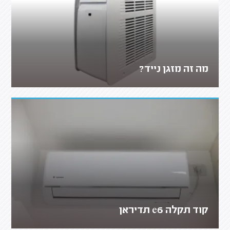
מה זה מזגן נייד?
קוד תקלה e6 תדיראן