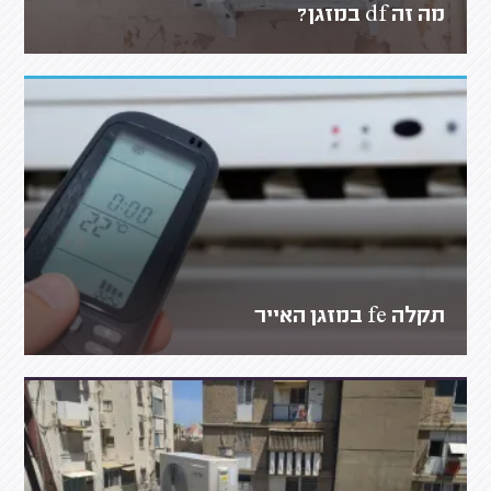
מה זה df במזגן?
תקלה fe במזגן האייר