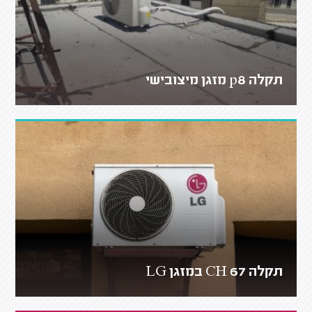
תקלה p8 מזגן מיצובישי
תקלה CH 67 במזגן LG