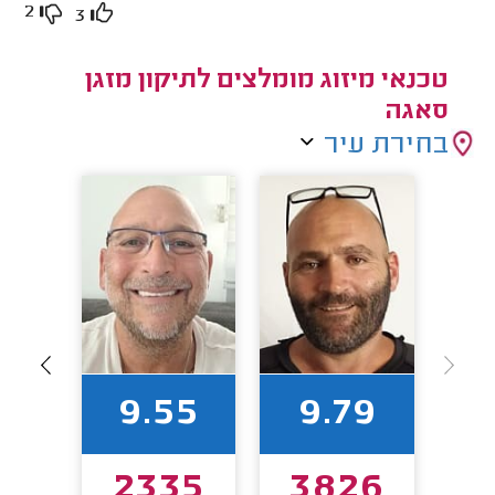
2
3
טכנאי מיזוג מומלצים לתיקון מזגן
סאגה
בחירת עיר
62
9.55
9.79
9
2335
3826