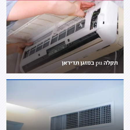
תקלה pu במזגן תדיראן