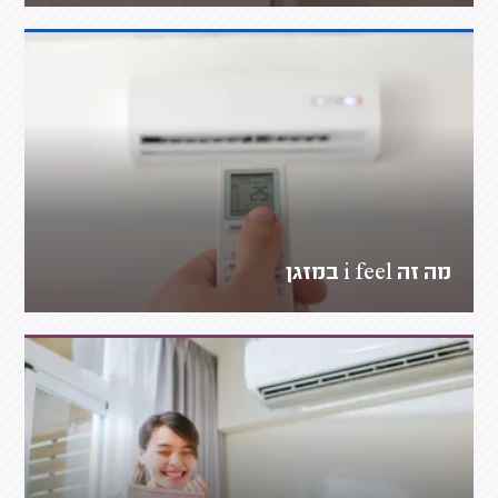
מה זה i feel במזגן