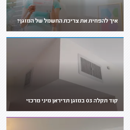
איך להפחית את צריכת החשמל של המזגן?
קוד תקלה 03 במזגן תדיראן מיני מרכזי