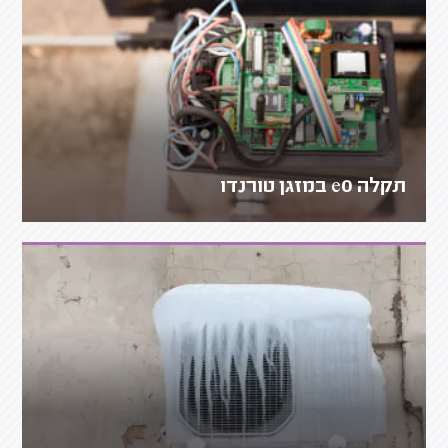
תקלה e0 במזגן טורנדו