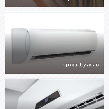
מה זה dry במזגן?