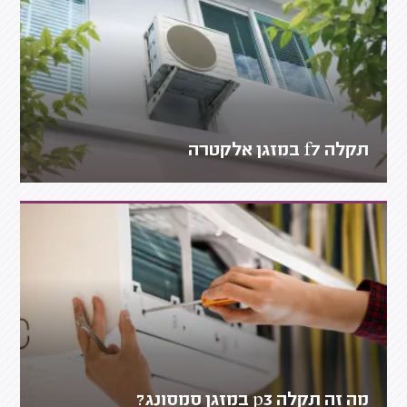
תקלה f7 במזגן אלקטרה
מה זה תקלה p3 במזגן סמסונג?