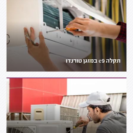
תקלה e9 במזגן טורנדו