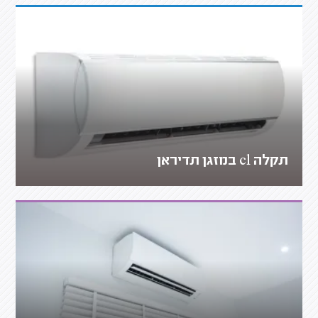
תקלה cl במזגן תדיראן