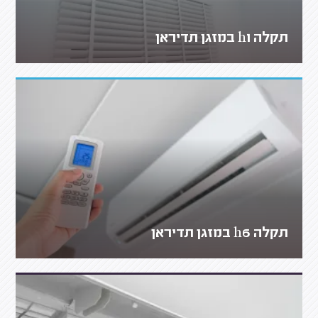
תקלה h1 במזגן תדיראן
תקלה h6 במזגן תדיראן