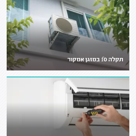
תקלה f0 במזגן אמקור