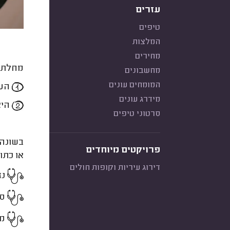
עזרים
טיפים
המלצות
מחירים
מחלת מ
מחשבונים
המומחים עונים
העו
מידרג עונים
היא
סרטוני טיפים
בשונה 
פרויקטים מיוחדים
או כתו
דירוג עיריות וקופות חולים
נז
סר
מח