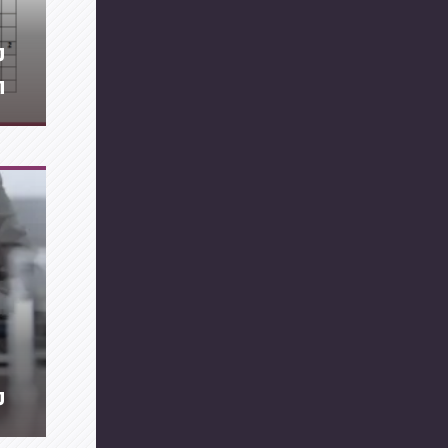
מ
ה
מ