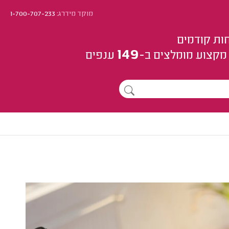
מוקד מידרג:
1-700-707-233
ות קודמים
149
מקצוע
מומלצים
ב-
ענפים