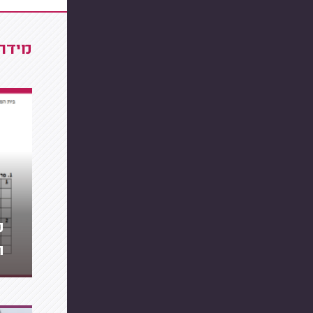
מידרג
מ
ה