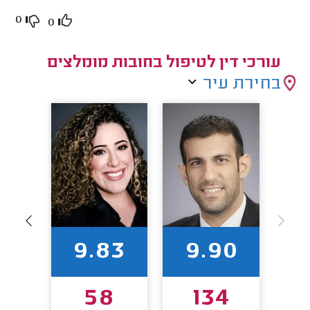
0
0
עורכי דין לטיפול בחובות מומלצים
בחירת עיר
00
9.83
9.90
4
58
134