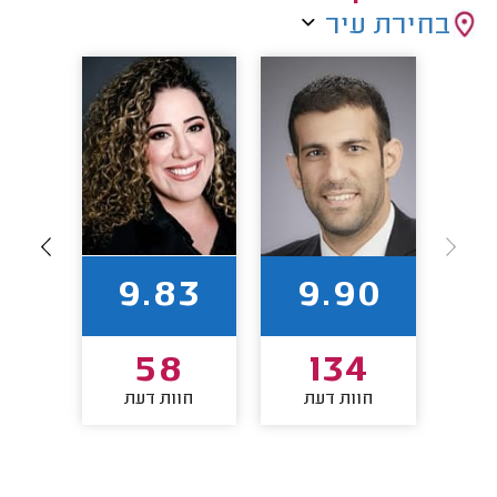
בחירת עיר
00
9.83
9.90
4
58
134
חוות דעת
חוות דעת
חו