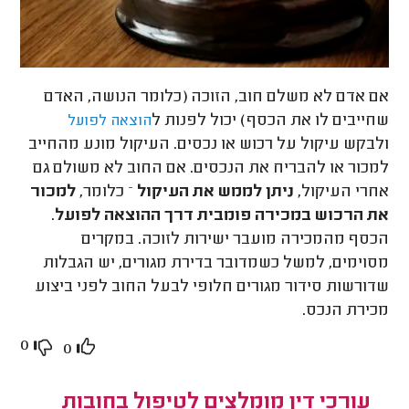
אם אדם לא משלם חוב, הזוכה (כלומר הנושה, האדם
שחייבים לו את הכסף) יכול לפנות ל
הוצאה לפועל
ולבקש עיקול על רכוש או נכסים. העיקול מונע מהחייב
למכור או להבריח את הנכסים. אם החוב לא משולם גם
אחרי העיקול,
ניתן לממש את העיקול
– כלומר,
למכור
את הרכוש במכירה פומבית דרך ההוצאה לפועל
.
הכסף מהמכירה מועבר ישירות לזוכה. במקרים
מסוימים, למשל כשמדובר בדירת מגורים, יש הגבלות
שדורשות סידור מגורים חלופי לבעל החוב לפני ביצוע
מכירת הנכס.
0
0
עורכי דין מומלצים לטיפול בחובות