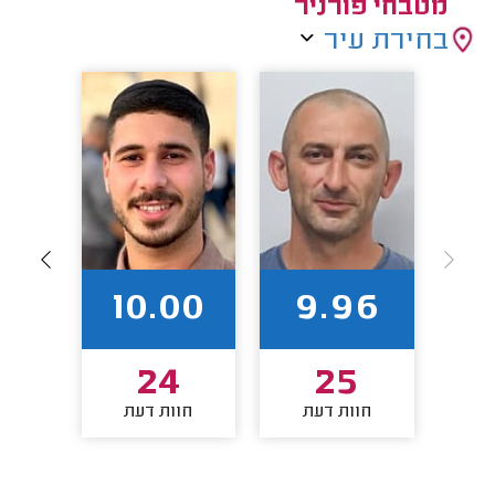
מטבחי פורניר
בחירת עיר
94
10.00
9.96
24
25
חוות דעת
חוות דעת
חו