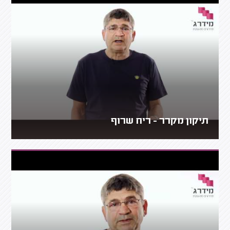
תיקון מקרר - ריח שרוף