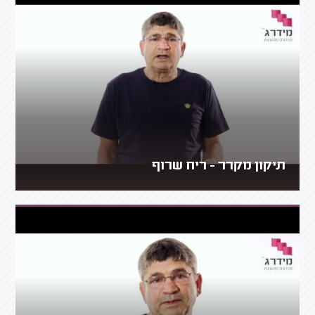
תיקון מקרר - ריח שרוף