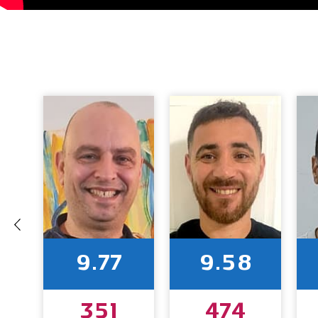
9.77
9.58
351
474