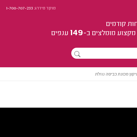
מוקד מידרג:
1-700-707-233
ות קודמים
149
מקצוע
מומלצים
ב-
ענפים
יקון מכונת כביסה נוזלת