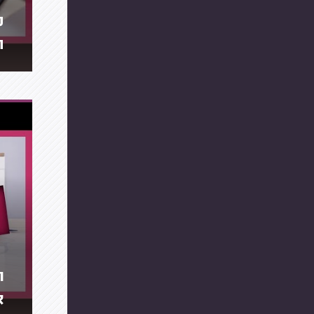
מ
ה
ת
א