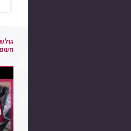
גולשי
חשמ