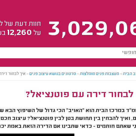
3,029,0
חוות דעת של ל
12,260
על
בע
ב הבית
>
מעצבות פנים מומלצות
>
סרטונים בנושא עיצוב פנים
>
איך לבחור דירה
לבחור דירה עם פוטנציאל?
"ד במרכז הבית הוא "האויב" הכי גדול של השיפוץ הבא שלכם
, ואיך להבחין בין תחושת בטן לבין פוטנציאל? עיצוב חכ
י שאתם חותמים - כדאי שתבינו אם הדירה הזאת באמת יכו