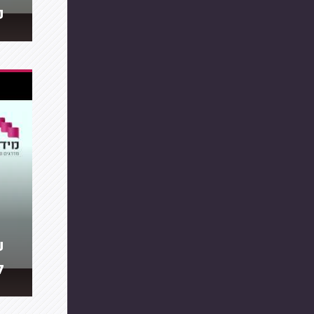
פ
ע
ל