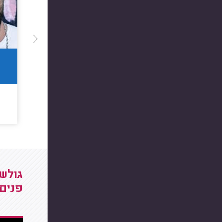
גולשי
פנים