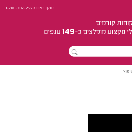
מוקד מידרג:
1-700-707-233
וחות קודמים
149
י מקצוע
מומלצים
ב-
ענפים
יפוץ