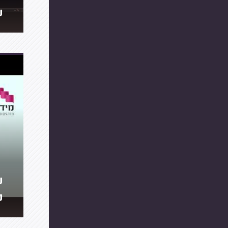
ע
ע
פ