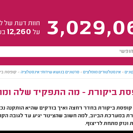
3,029,0
חוות דעת של ל
12,260
על
בע
ונים
>
אינסטלטורים מומלצים
>
סרטונים בנושא שירותי אינסטלציה
>
קופסת ביק
סת ביקורת - מה התפקיד שלה ומה
קופסת ביקורת בחדר רחצה ואיך בודקים שהיא הותקנה נכו
ת במערכת הביוב, למה חשוב שהצינור יגיע עד לגובה הקרמ
 ונזק מתחת לריצוף.