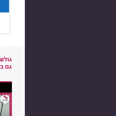
גולש
גם בס