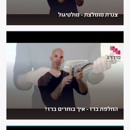
צנרת מומלצת - מולטיגול
החלפת ברז - איך בוחרים ברז?