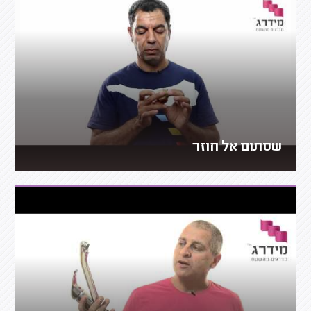
שסתום אל חוזר