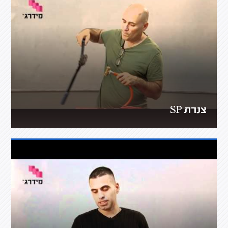
צנרת SP