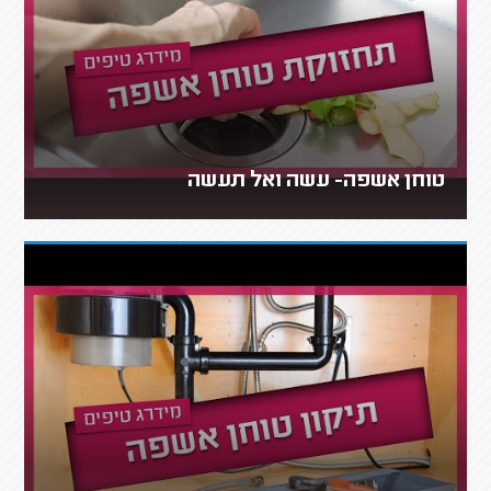
טוחן אשפה- עשה ואל תעשה