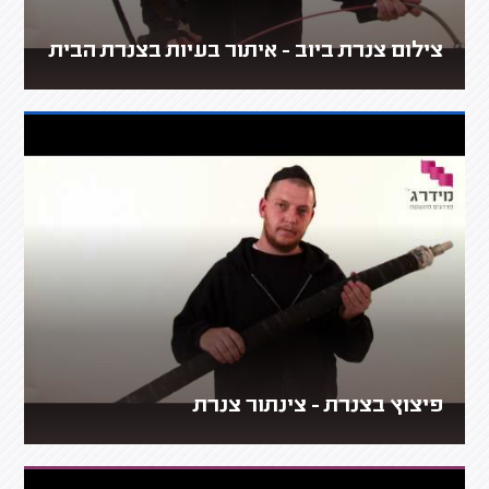
צילום צנרת ביוב - איתור בעיות בצנרת הבית
פיצוץ בצנרת - צינתור צנרת