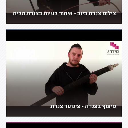
צילום צנרת ביוב - איתור בעיות בצנרת הבית
פיצוץ בצנרת - צינתור צנרת