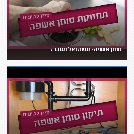
טוחן אשפה- עשה ואל תעשה