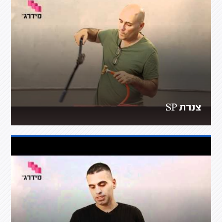
צנרת SP