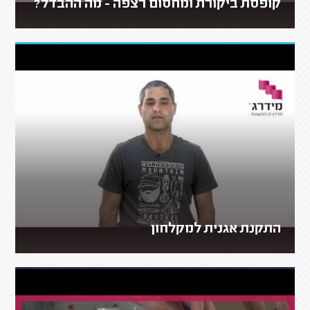
קופסת ביקורת ומחסום רצפה - מה ההבדל?
התקנת אגנית למקלחון