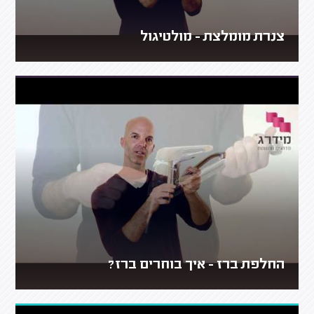
צנרת מומלצת - מולטיגול
החלפת ברז - איך בוחרים ברז?