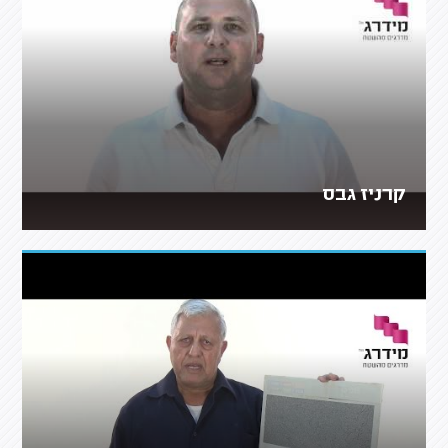
קרניז גבס