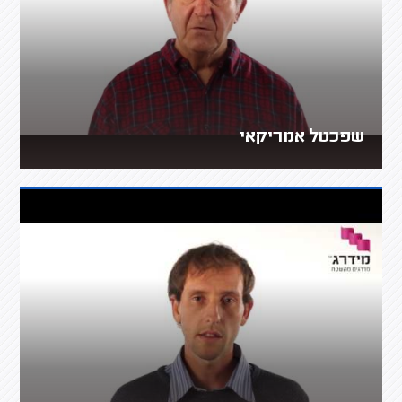
שפכטל אמריקאי