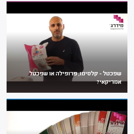
שפכטל - קלסימו, פרופילה או שפכטל
אמריקאי?