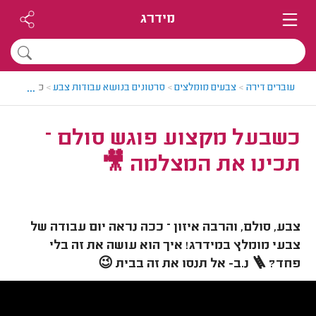
מידרג
...
עוברים דירה
>
צבעים מומלצים
>
סרטונים בנושא עבודות צבע
>
כשבעל מקצו
כשבעל מקצוע פוגש סולם –
תכינו את המצלמה 🎥
צבע, סולם, והרבה איזון – ככה נראה יום עבודה של
צבעי מומלץ במידרג! איך הוא עושה את זה בלי
פחד? 🪜 נ.ב- אל תנסו את זה בבית 😉