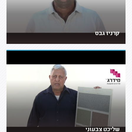
קרניז גבס
שליכט צבעוני