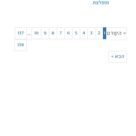
מומלצת
137
10
9
8
7
6
5
4
3
2
1
« הקודם
...
138
הבא
»