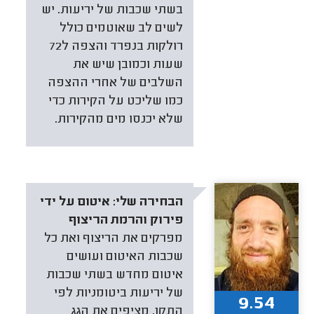
בשתי שכבות של יריעות. יש
לשים לב שאוטמים כולל
רולקות בנפרד והצפה ל72
שעות וכמובן שיש את
השלבים של אחרי ההצפה
כמו שליכט על הקירות כדי
שלא יכנסו מים מהקירות.
הבחירה שלי:
איטום על ידי
פירוק והרמת הריצוף
מפרקים את הריצוף ואת כל
שכבות האיטום ועושים
איטום מחדש בשתי שכבות
של יריעות ביטומניות לפי
9.54
התקן, מציפים את הגג