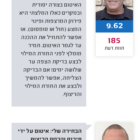
האיטום בצורה יסודית
ובמקרים כאלו המלצתי היא
פירוק המרצפות ופינוי
9.62
המצע (חול או סומסום). אז
אפשר להתחיל את ההכנה
185
עד לגמר האיטום. תמיד
חוות דעת
מומלץ לפני החזרת המילוי
לבצע בדיקת הצפה עד
שלושה ימים! אם הבדיקה
הצליחה, אפשר להמשיך
ולבצע את החזרת המילוי
והריצוף.
הבחירה שלי:
איטום על ידי
פירוק והרמת הריצוף