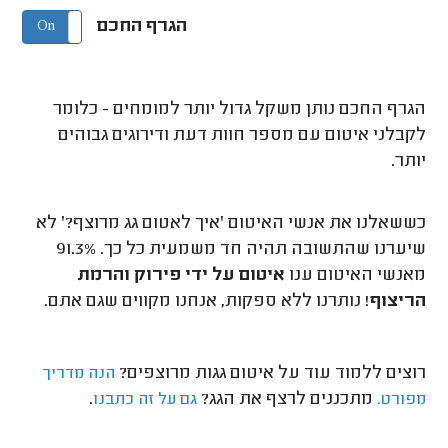
הגרף החכם
On
Off
הגרף החכם נותן משקל גדול יותר למומחים - כלומר
לקבלני איטום עם מספר חוות דעת ודירוגים גבוהים
יותר.
כששאלנו את אנשי האיטום 'איך לאטום גג מרוצף?' לא
שיערנו שהתשובה תהיה חד משמעית כל כך. 91.3%
מאנשי האיטום ענו
איטום על ידי פירוק והרמת
הריצוף
! נותרנו ללא ספקות, אנחנו מקווים שגם אתם.
רוצים ללמוד עוד על איטום גגות מרוצפים?
הנה מדריך
מתכננים לרצף את הגג?
.
מפורט.
גם על זה כתבנו