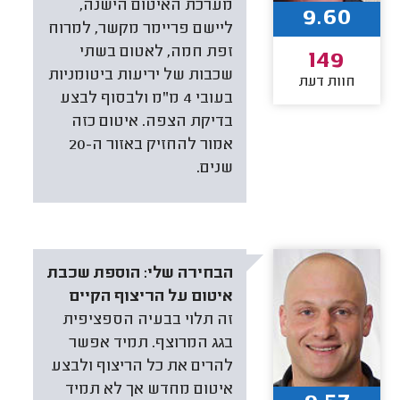
מערכת האיטום הישנה,
9.60
ליישם פריימר מקשר, למרוח
זפת חמה, לאטום בשתי
149
שכבות של יריעות ביטומניות
חוות דעת
בעובי 4 מ"מ ולבסוף לבצע
בדיקת הצפה. איטום כזה
אמור להחזיק באזור ה-20
שנים.
הבחירה שלי:
הוספת שכבת
איטום על הריצוף הקיים
זה תלוי בבעיה הספציפית
בגג המרוצף. תמיד אפשר
להרים את כל הריצוף ולבצע
איטום מחדש אך לא תמיד