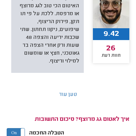
האיטום הכי טוב לגג מרוצף
או מרפסת. ללכת על פי תו
תקן, פירוק הריצוף,
שיפועים, ניקוז תחתון. שתי
9.42
שכבות יריעה והצפה 48
שעות ורק אחרי הצפה בד
26
גאוטכני, חצץ או שומשום
חוות דעת
למילוי וריצוף.
טען עוד
איך לאטום גג מרוצף? סיכום התשובות
הטבלה החכמה
On
Off