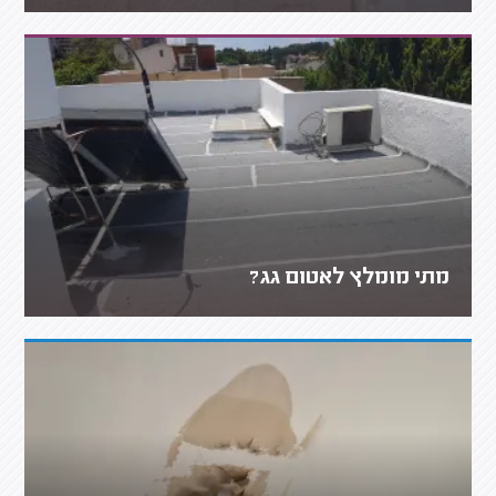
מתי מומלץ לאטום גג?