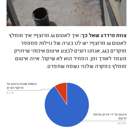
צוות מידרג
שאל כך:
איך לאטום גג מרוצף? איך מומלץ
לאטום גג מרוצף? יש לנו בעיה של נזילות ממספר
מוקדים בגג, אנחנו רוצים לבצע איטום איכותי שיחזיק
מעמד לאורך זמן. המחיר הוא לא שיקול. איזה איטום
מומלץ במקרה שלנו? נשמח שתפרט.
הוספת שכבת איטום על
הריצוף הקיים
9.2%
איטום על ידי פירוק והרמת
הריצוף
90.8%