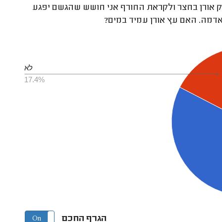
ק אורן בחצר ולקראת החורף אני חושש שהגשם יפגע
לא
17.4%
הגרף החכם
On
Off