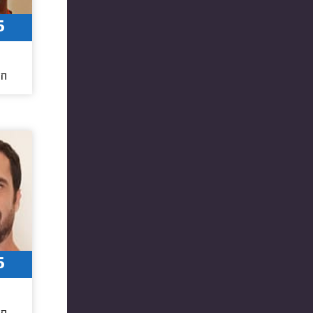
6
חו
6