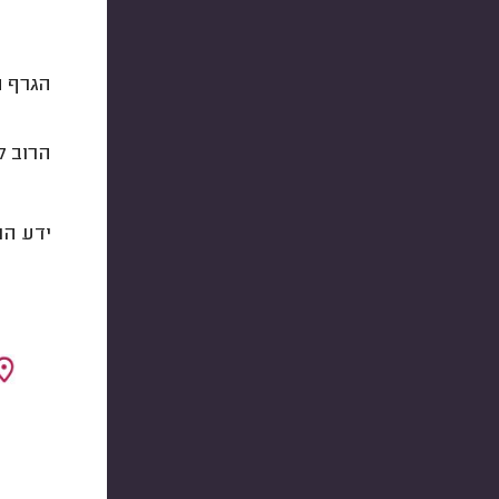
הגרף ה
הרוב קובע! כ82.8% מנג
ידע הו