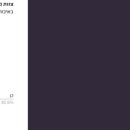
צוות מ
באיכות שלו.
כן
82.6%