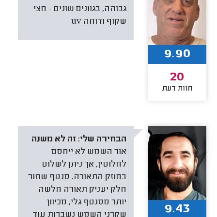
גבוהה, בגוונים שונים - חצי
שקוף ודוחה uv
9.90
20
חוות דעת
הבחירה שלי:
זה לא משנה
אור השמש לא ייחסם
לחלוטין, אך ניתן לשלוט
בחוזק התאורה. סנטף שחור
חלק יעניק תאורה חלשה
יותר מסנטף גלי, מכיוון
9.43
שקרני השמש נשברות עוד