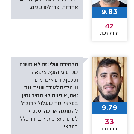
בצורה שווה וגם מוגן uv , וגם
אחריות יצרן ל10 שנים.
9.83
42
חוות דעת
הבחירה שלי:
זה לא משנה
שני סוגי העץ, איפאה
וסנטף, הם איכותיים
ועמידים לאורך שנים. עם
זאת, איפאה לא תמיד זמין
במלאי, מה שעלול להוביל
9.79
להמתנה ארוכה. סנטף,
לעומת זאת, זמין בדרך כלל
33
במלאי.
חוות דעת