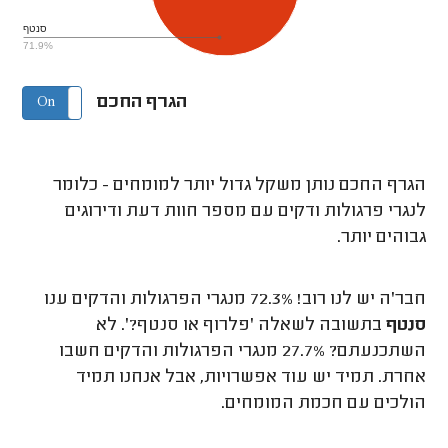
סנטף
71.9%
הגרף החכם
On
Off
הגרף החכם נותן משקל גדול יותר למומחים - כלומר
לנגרי פרגולות ודקים עם מספר חוות דעת ודירוגים
גבוהים יותר.
חבר'ה יש לנו רוב! 72.3% מנגרי הפרגולות והדקים ענו
סנטף
בתשובה לשאלה 'פלרוף או סנטף?'. לא
השתכנעתם? 27.7% מנגרי הפרגולות והדקים חשבו
אחרת. תמיד יש עוד אפשרויות, אבל אנחנו תמיד
הולכים עם חכמת המומחים.