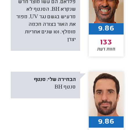
פלראם. הם עשו מוצר חדש
שנקרא BH. הסנטף לא
מרעיש בגשם נגד UV. מפזר
את האור בצורה חכמה
9.86
מומלץ. ו10 שנים אחריות
יצרן
133
חוות דעת
הבחירה שלי:
סנטף
סנטף BH
9.86