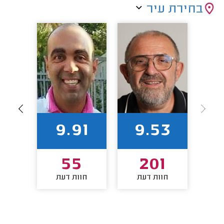
בחירת עיר
66
9.91
9.53
0
55
201
חוות דעת
חוות דעת
חו