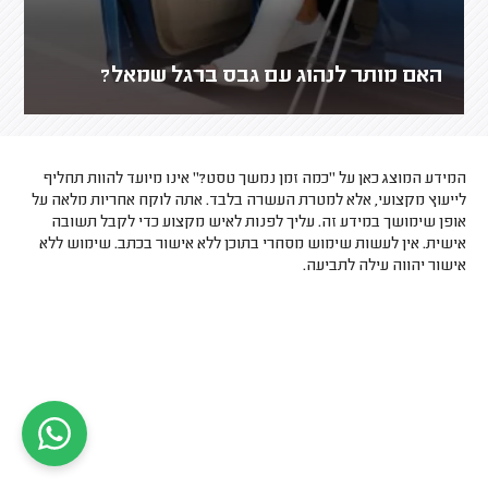
האם מותר לנהוג עם גבס ברגל שמאל?
המידע המוצג כאן על "כמה זמן נמשך טסט?" אינו מיועד להוות תחליף
לייעוץ מקצועי, אלא למטרת העשרה בלבד. אתה לוקח אחריות מלאה על
אופן שימושך במידע זה. עליך לפנות לאיש מקצוע כדי לקבל תשובה
אישית. אין לעשות שימוש מסחרי בתוכן ללא אישור בכתב. שימוש ללא
אישור יהווה עילה לתביעה.