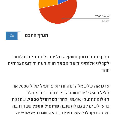
פרופיל 7000
53.1%
הגרף החכם
On
Off
הגרף החכם נותן משקל גדול יותר למומחים - כלומר
לקבלני אלומיניום עם מספר חוות דעת ודירוגים גבוהים
יותר.
אז נראה שלשאלה 'מה עדיף: פרופיל קליל 7000 או
קליל 7300?' יש תשובה די ברורה - רוב קבלני
האלומיניום, כ- 53.6%, בחרו ב
פרופיל 7000
. עם זאת
כדאי לשים לב גם לתשובה
פרופיל 7300
שבחרו בה
28.3% מקבלני האלומיניום, נראה שגם היא אופציה