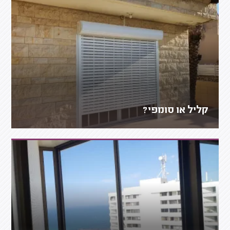
קליל או סומפי?