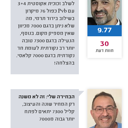
לשלב זכוכית אקוסטית 3+4
עם Pvb כפול 76 מיקרון
בשילוב בידוד תרמי, מה
שלא ניתן בדגם 7000 מכיוון
9.77
שאין מספיק מקום. בנוסף,
הנעילה בדגם 7300 טובה
30
יותר רב נקודתית לעומת חד
חוות דעת
נקודתית בדגם 7000 קלאסי.
בהצלחה!
הבחירה שלי:
זה לא משנה
רק המחיר שונה והעיצוב,
קליל 7300 יתאים לפתח
יותר גבוה מ7000