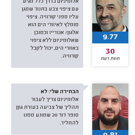
אלומיניום בדרך כלל מגיע
עם ציפוי צבע בתנור שמגן
עליו מפני קורוזיה. ציפוי
מומלץ לאיזורי הים הוא
אלגון/ אנודייז וכמובן
9.77
שאלומיניום ללא ציפוי
באזורי הים, יכול לקבל
30
קורוזיה.
חוות דעת
הבחירה שלי:
לא
אלומיניום צריך לעבור
תהליך של צביעה בעזרת גוןן
סופר דור 20 שמונע ממנו
להחליד.